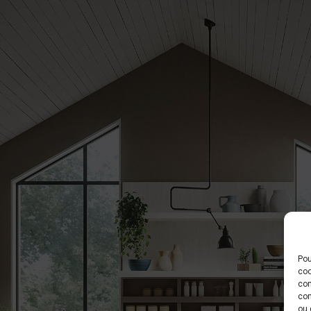
Pou
coo
con
com
ou 