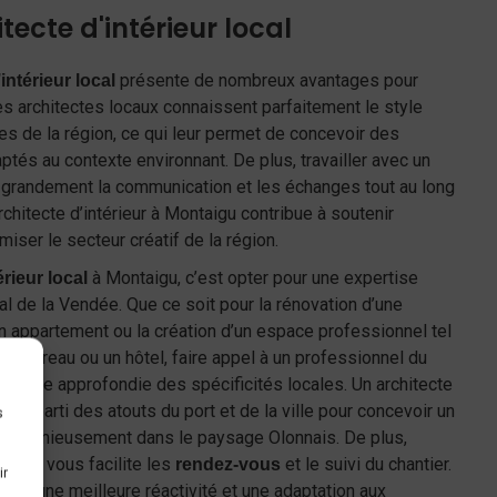
tecte d'intérieur local
présente de nombreux avantages pour
intérieur local
les architectes locaux connaissent parfaitement le style
ces de la région, ce qui leur permet de concevoir des
és au contexte environnant. De plus, travailler avec un
te grandement la communication et les échanges tout au long
 architecte d’intérieur à Montaigu contribue à soutenir
iser le secteur créatif de la région.
à Montaigu, c’est opter pour une expertise
érieur local
al de la Vendée. Que ce soit pour la rénovation d’une
 appartement ou la création d’un espace professionnel tel
 un bureau ou un hôtel, faire appel à un professionnel du
ssance approfondie des spécificités locales. Un architecte
tirer parti des atouts du port et de la ville pour concevoir un
s
e harmonieusement dans le paysage Olonnais. De plus,
 chez vous facilite les
et le suivi du chantier.
rendez-vous
ir
ent une meilleure réactivité et une adaptation aux