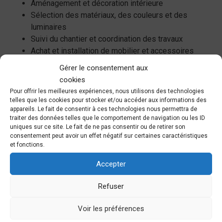
Aménagement et décoration intérieure
Sélection des matériaux, des couleurs et des
luminaires
Suivi du chantier et coordination des travaux
Achat et installation de mobilier et accessoires
Gérer le consentement aux
cookies
Devis gratuit
Pour offrir les meilleures expériences, nous utilisons des technologies
telles que les cookies pour stocker et/ou accéder aux informations des
appareils. Le fait de consentir à ces technologies nous permettra de
traiter des données telles que le comportement de navigation ou les ID
uniques sur ce site. Le fait de ne pas consentir ou de retirer son
consentement peut avoir un effet négatif sur certaines caractéristiques
Les avantages de
et fonctions.
travailler avec un
Accepter
architecte d'intérieur à
Refuser
Saint Philibert de Bouaine
Voir les préférences
Une expertise professionnelle pour