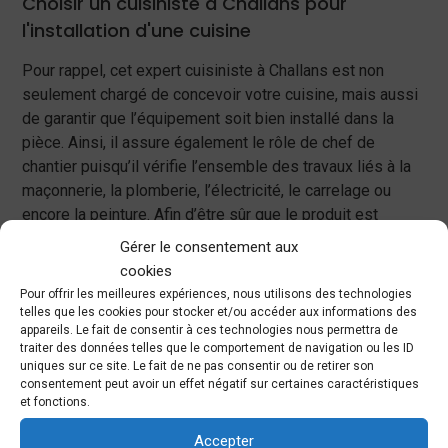
Choisir un cuisiniste à Challans pour
l'installation d'une cuisine
Pour rappel, cet expert cuisiniste à Challans est non
seulement chargé de concevoir votre cuisine, mais aussi
de garantir que l’équipement soit bien installé dans la
pièce. Ainsi, il assure également le rôle de chef de
chantier puisqu’il vérifie l’ensemble des travaux liés à la
maçonnerie, la plomberie, l’électricité, le carrelage ou
encore la peinture. Afin d’être sûr que le produit est
fonctionnel, le mieux est que ce soit directement le
Gérer le consentement aux
professionnel qu’il le pose dans votre maison. Grâce à
cookies
des marques telles qu’Arrex et Snaidero, vous allez
Pour offrir les meilleures expériences, nous utilisons des technologies
pouvoir bénéficier d’une cuisine avec un bon rapport
telles que les cookies pour stocker et/ou accéder aux informations des
appareils. Le fait de consentir à ces technologies nous permettra de
qualité-prix.
traiter des données telles que le comportement de navigation ou les ID
uniques sur ce site. Le fait de ne pas consentir ou de retirer son
consentement peut avoir un effet négatif sur certaines caractéristiques
et fonctions.
Les différentes étapes
Accepter