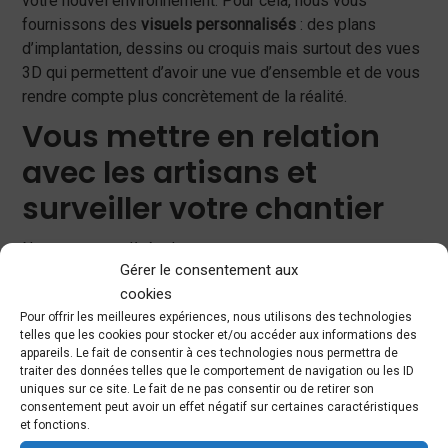
votre nouvel environnement. Pour cela, nous vous
fournissons des
visuels personnalisés
: des plans
d’implantation, dessins ou croquis mais surtout des vues
3D qui permettent d’avoir une vue d’ensemble et de vous
rendre compte plus concrètement de la réalité.
Vous mettre en relation
avec les artisans et
surveiller votre chantier
Nous sommes là également pour vous mettre en contact
Gérer le consentement aux
avec des corps de métiers compétents et constituer
un
cookies
relai entre vous et les divers intervenants
. Nous mettons
Pour offrir les meilleures expériences, nous utilisons des technologies
à votre disposition des artisans qualifiés que nous avons
telles que les cookies pour stocker et/ou accéder aux informations des
sélectionnés parmi les professionnels avec lesquels
appareils. Le fait de consentir à ces technologies nous permettra de
nous avons l’habitude de travailler. Nous pouvons nous
traiter des données telles que le comportement de navigation ou les ID
uniques sur ce site. Le fait de ne pas consentir ou de retirer son
rendre sur le chantier pour coordonner leur travail et
consentement peut avoir un effet négatif sur certaines caractéristiques
assurer le suivi
. Nous veillons à ce que votre projet soit
et fonctions.
bien mis en œuvre et nous contrôlons non seulement le