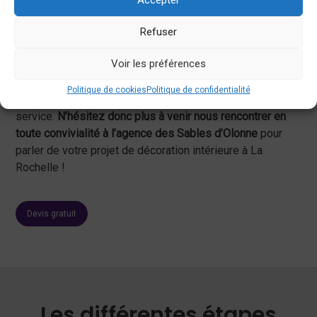
Accepter
esthétiques décidés (matériaux, couleurs, luminaires,
etc.). Vous avez donc
la garantie que rien ne viendra
Refuser
mettre en péril votre projet de rénovation !
Voir les préférences
L’équipe de
Tendances Sud
existe depuis 1993 aux
Sables d’Olonne et met l’ensemble de son expérience, de
Politique de cookies
Politique de confidentialité
ses compétences techniques et artistiques à votre
service.
N’hésitez donc plus à venir nous rencontrer en
toute convivialité à l’agence des Sables d’Olonne
pour
parler de votre projet de décoration intérieure à La
Rochelle !
Devis gratuit
Les différentes étapes