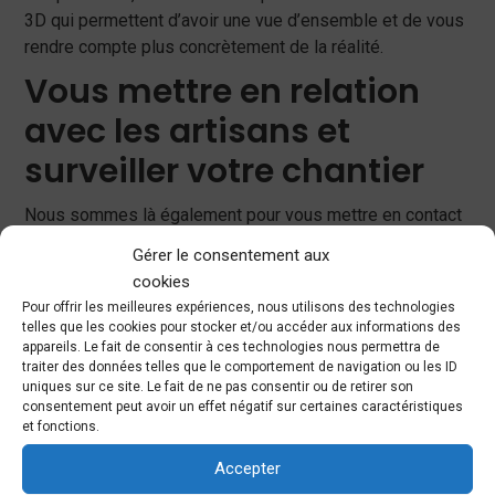
3D qui permettent d’avoir une vue d’ensemble et de vous
rendre compte plus concrètement de la réalité.
Vous mettre en relation
avec les artisans et
surveiller votre chantier
Nous sommes là également pour vous mettre en contact
avec des corps de métiers compétents et constituer
un
Gérer le consentement aux
relai entre vous et les divers intervenants
. Nous mettons
cookies
à votre disposition des artisans qualifiés que nous avons
Pour offrir les meilleures expériences, nous utilisons des technologies
sélectionnés parmi les professionnels avec lesquels
telles que les cookies pour stocker et/ou accéder aux informations des
nous avons l’habitude de travailler. Nous pouvons nous
appareils. Le fait de consentir à ces technologies nous permettra de
traiter des données telles que le comportement de navigation ou les ID
rendre sur le chantier pour coordonner leur travail et
uniques sur ce site. Le fait de ne pas consentir ou de retirer son
assurer le suivi
. Nous veillons à ce que votre projet soit
consentement peut avoir un effet négatif sur certaines caractéristiques
bien mis en œuvre et nous contrôlons non seulement le
et fonctions.
respect des délais, mais aussi celui des choix
Accepter
esthétiques décidés (matériaux, couleurs, luminaires,