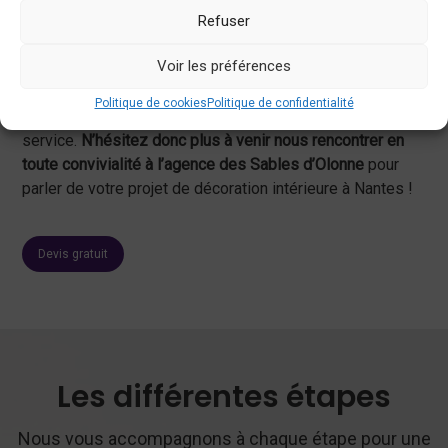
etc.). Vous avez donc
la garantie que rien ne viendra
Refuser
mettre en péril votre projet de rénovation !
Voir les préférences
L’équipe de
Tendances Sud
existe depuis 1993 aux
Sables d’Olonne et met l’ensemble de son expérience, de
Politique de cookies
Politique de confidentialité
ses compétences techniques et artistiques à votre
service.
N’hésitez donc plus à venir nous rencontrer en
toute convivialité à l’agence des Sables d’Olonne
pour
parler de votre projet de décoration intérieure à Nantes !
Devis gratuit
Les différentes étapes
Nous vous accompagnons à chaque étape pour une