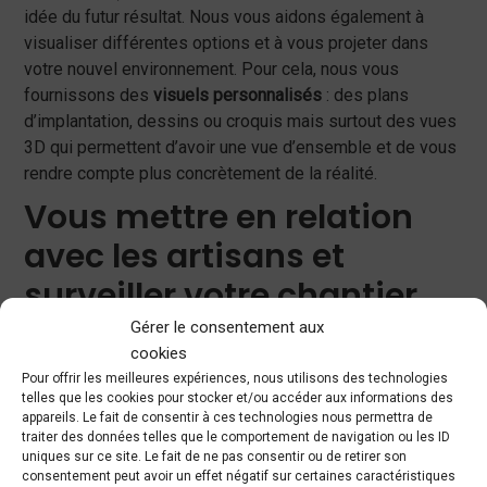
idée du futur résultat. Nous vous aidons également à
visualiser différentes options et à vous projeter dans
votre nouvel environnement. Pour cela, nous vous
fournissons des
visuels personnalisés
: des plans
d’implantation, dessins ou croquis mais surtout des vues
3D qui permettent d’avoir une vue d’ensemble et de vous
rendre compte plus concrètement de la réalité.
Vous mettre en relation
avec les artisans et
surveiller votre chantier
Gérer le consentement aux
Nous sommes là également pour vous mettre en contact
cookies
avec des corps de métiers compétents et constituer
un
Pour offrir les meilleures expériences, nous utilisons des technologies
relai entre vous et les divers intervenants
. Nous mettons
telles que les cookies pour stocker et/ou accéder aux informations des
à votre disposition des artisans qualifiés que nous avons
appareils. Le fait de consentir à ces technologies nous permettra de
traiter des données telles que le comportement de navigation ou les ID
sélectionnés parmi les professionnels avec lesquels
uniques sur ce site. Le fait de ne pas consentir ou de retirer son
nous avons l’habitude de travailler. Nous pouvons nous
consentement peut avoir un effet négatif sur certaines caractéristiques