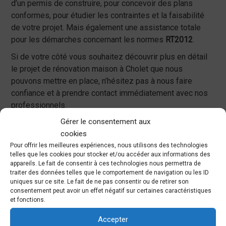
d’un permis de construire, pour concevoir des plans
conformes, pour étudier les contraintes et la faisabilité
de votre projet. Mais également une assistance totale
pour les démarches concernant les normes
RT2012
.
Si de votre côté vous souhaitez découvrir plus en détail
le projet de rénovation maison à Cholet que nous
pouvons mettre en place, n’hésitez pas à nous faire
confiance et à prendre contact immédiatement avec nos
professionnels.
Gérer le consentement aux
cookies
Devis gratuit
Pour offrir les meilleures expériences, nous utilisons des technologies
telles que les cookies pour stocker et/ou accéder aux informations des
appareils. Le fait de consentir à ces technologies nous permettra de
traiter des données telles que le comportement de navigation ou les ID
uniques sur ce site. Le fait de ne pas consentir ou de retirer son
consentement peut avoir un effet négatif sur certaines caractéristiques
et fonctions.
Les différentes étapes
Accepter