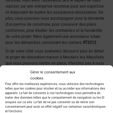
Résultat, vous avez l’assurance dès le départ de vous
reposer sur une entreprise reconnue pour son expertise
et disposant de toutes les assurances nécessaires. De
plus, nous pouvons vous accompagner pour la demande
d’un permis de construire, pour concevoir des plans
conformes, pour étudier les contraintes et la faisabilité
de votre projet. Mais également une assistance totale
pour les démarches concernant les normes
RT2012
.
Si de votre côté vous souhaitez découvrir plus en détail
le projet de rénovation maison à Moutiers les Mauxfaits
que nous pouvons mettre en place, n’hésitez pas à nous
faire confiance et à prendre contact immédiatement avec
Gérer le consentement aux
nos professionnels.
cookies
Pour offrir les meilleures expériences, nous utilisons des technologies
telles que les cookies pour stocker et/ou accéder aux informations des
Devis gratuit
appareils. Le fait de consentir à ces technologies nous permettra de
traiter des données telles que le comportement de navigation ou les ID
uniques sur ce site. Le fait de ne pas consentir ou de retirer son
consentement peut avoir un effet négatif sur certaines caractéristiques
et fonctions.